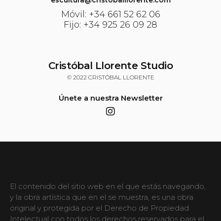
escultura@cristoballlorente.com
Móvil: +34 661 52 62 06
Fijo: +34 925 26 09 28
Cristóbal Llorente Studio
© 2022 CRISTÓBAL LLORENTE
Únete a nuestra Newsletter
El contenido del sitio web en el que estás navegando,
y la obra artística que en el se muestra, es una obra
original y protegida por el Derecho de Propiedad
Intelectual con todos los derechos reservados para el