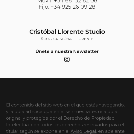
Móvil: +34 661 52 62 06
Fijo: +34 925 26 09 28
Cristóbal Llorente Studio
© 2022 CRISTÓBAL LLORENTE
Únete a nuestra Newsletter
El contenido del sitio web en el que estás navegando,
y la obra artística que en el se muestra, es una obra
original y protegida por el Derecho de Propiedad
Intelectual con todos los derechos reservados para el
titular según se expone en el
Aviso Legal
, en adelante