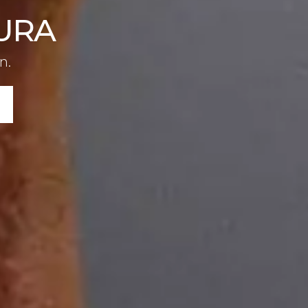
URA
n.