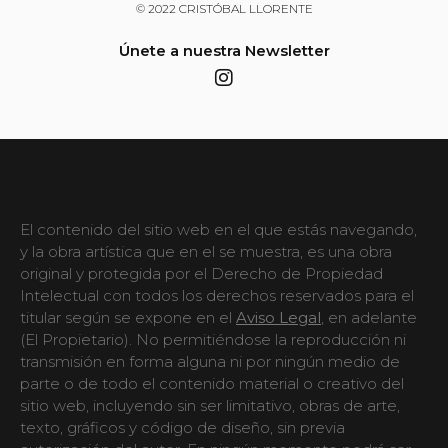
© 2022 CRISTÓBAL LLORENTE
Únete a nuestra Newsletter
El contenido del sitio web en el que estás navegando,
y la obra artística que en el se muestra, es una obra
original y protegida por el Derecho de Propiedad
Intelectual con todos los derechos reservados para el
titular según se expone en el
Aviso Legal
, en adelante
(El Propietario). No permitiéndose la reproducción ni
transmisión en forma alguna ni por ningún medio de
parte o de todo el contenido material o creativo del
sitio web, incluyendo sin ser limitativo, obras de arte,
texto, gráficos y código de diseño, sin previa