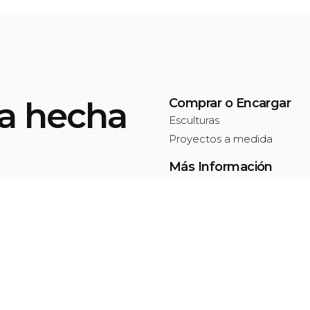
za hecha
Comprar o Encargar
Esculturas
Proyectos a medida
Más Información
Como comprar
na.
Acerca de nosotros
Aviso legal y privacidad
Únete a nuestra Newslette