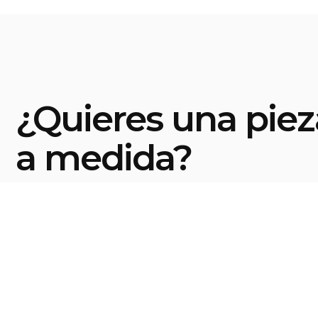
¿Quieres una pie
a medida?
Encarga una obra auténticamente genui
Comenzar >
Cristóbal Llorente Studio
© 2022 CRISTÓBAL LLORENTE