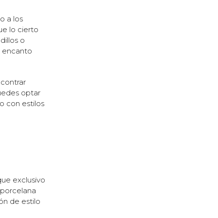
o a los
e lo cierto
illos o
u encanto
ncontrar
uedes optar
 con estilos
que exclusivo
e porcelana
ón de estilo