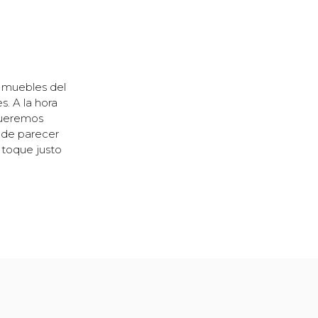
 muebles del
s. A la hora
 queremos
ede parecer
 toque justo