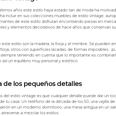
últimos años este estilo haya estado tan de moda ha motivad
a incluir en sus colecciones muebles de estilo vintage, aunqu
mantes de este estilo disfrutan encontrando piezas en mercad
les y elementos decorativos de hace años que conservan s
 este estilo son la madera, la forja y el mimbre. Se pueden e
orja, otros con superficies lacadas, de formas imposibles… p
 siempre teniendo en cuenta que lo importante es combinarlo
sí un equilibrio muy personal y estético.
 de los pequeños detalles
as del estilo vintage es que cualquier detalle puede dar un to
de tu casa. Un teléfono de la década de los 50, una vajilla d
 jarrón en un moderno dormitorio, una mesa antigua en un sal
atreverse a mezclar los estilos.