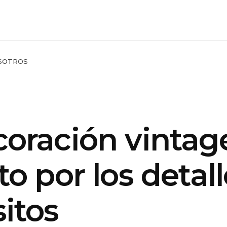
SOTROS
coración vintag
to por los detal
itos