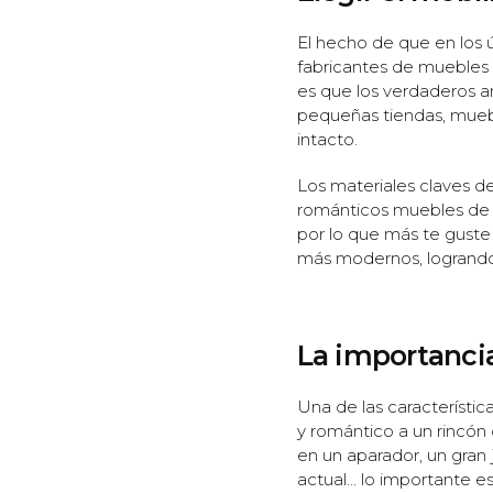
El hecho de que en los 
fabricantes de muebles h
es que los verdaderos a
pequeñas tiendas, mueb
intacto.
Los materiales claves de
románticos muebles de f
por lo que más te guste
más modernos, logrando a
La importancia
Una de las característic
y romántico a un rincón 
en un aparador, un gran
actual… lo importante es 