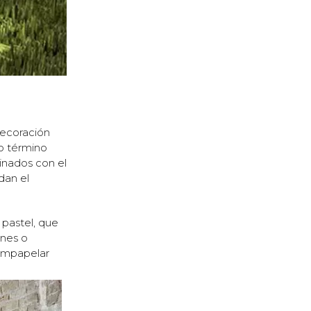
decoración
yo término
inados con el
dan el
 pastel, que
ines o
 empapelar