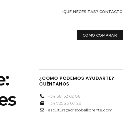
¿QUÉ NECESITAS? CONTACTO
COMO COMPRAR
e:
¿COMO PODEMOS AYUDARTE?
CUÉNTANOS
les
+34 661 52 62 06
+34 925 26 09 28
escultura@cristoballlorente.com