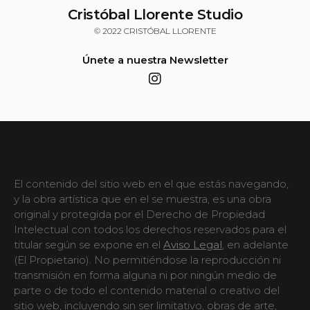
Cristóbal Llorente Studio
© 2022 CRISTÓBAL LLORENTE
Únete a nuestra Newsletter
El contenido del sitio web en el que estás navegando,
y la obra artística que en el se muestra, es una obra
original y protegida por el Derecho de Propiedad
Intelectual con todos los derechos reservados para el
titular según se expone en el
Aviso Legal
, en adelante
(El Propietario). No permitiéndose la reproducción ni
transmisión en forma alguna ni por ningún medio de
parte o de todo el contenido material o creativo del
sitio web, incluyendo sin ser limitativo, obras de arte,